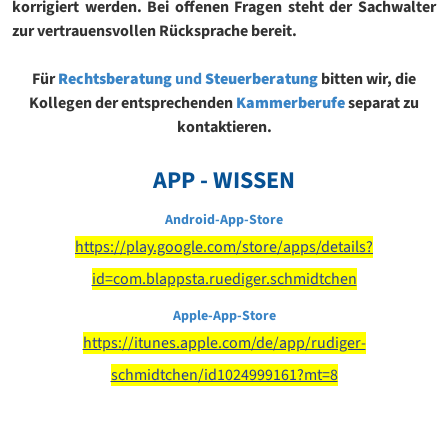
korrigiert werden. Bei offenen Fragen steht der Sachwalter
zur vertrauensvollen Rücksprache bereit.
Für
Rechtsberatung
und
Steuerberatung
bitten wir, die
Kollegen der entsprechenden
Kammerberufe
separat zu
kontaktieren.
APP - WISSEN
Android-App-Store
https://play.google.com/store/apps/details?
id=com.blappsta.ruediger.schmidtchen
Apple-App-Store
https://itunes.apple.com/de/app/rudiger-
schmidtchen/id1024999161?mt=8