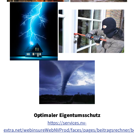
Optimaler Eigentumsschutz
https://services.nv-
extra.net/webinsureWebNVProd/faces/pages/beitragsrechner/be