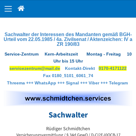
Sachwalter der Interessen des Mandanten gemäß BGH-
Urteil vom 22.05.1985 / 4a. Zivilsenat / Aktenzeichen: IV a
ZR 190/83
Service-Zentrum Kern-Arbeitszeit Montag - Freitag 10
Uhr bis 15 Uhr
servicezentrum@mail.de
Kontakt-Direkt
0170-4171122
Fax 0180_5101_6061_74
Threema +++ WhatsApp +++ Signal +++ Viber +++ Telegram
Sachwalter
Rüdiger Schmidtchen
Versicherungsvermittlung / § 34d GewO / D-CI2F-I0OCB-17