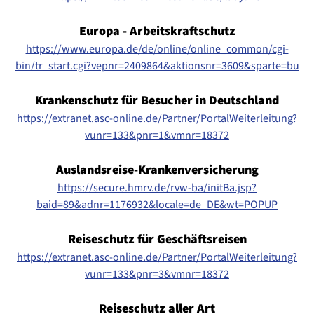
Europa - Arbeitskraftschutz
https://www.europa.de/de/online/online_common/cgi-
bin/tr_start.cgi?vepnr=2409864&aktionsnr=3609&sparte=bu
Krankenschutz für Besucher in Deutschland
https://extranet.asc-online.de/Partner/PortalWeiterleitung?
vunr=133&pnr=1&vmnr=18372
Auslandsreise-Krankenversicherung
https://secure.hmrv.de/rvw-ba/initBa.jsp?
baid=89&adnr=1176932&locale=de_DE&wt=POPUP
Reiseschutz für Geschäftsreisen
https://extranet.asc-online.de/Partner/PortalWeiterleitung?
vunr=133&pnr=3&vmnr=18372
Reiseschutz aller Art