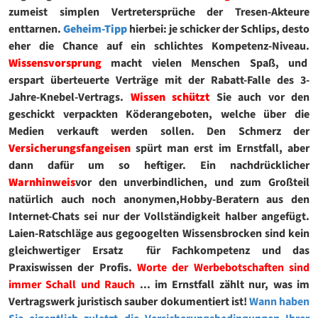
zumeist simplen Vertretersprüche der Tresen-Akteure
enttarnen.
Geheim-Tipp
hierbei: je schicker der Schlips, desto
eher die Chance auf ein schlichtes Kompetenz-Niveau.
Wissensvorsprung
macht vielen Menschen Spaß, und
erspart überteuerte Verträge mit der Rabatt-Falle des 3-
Jahre-Knebel-Vertrags.
Wissen schützt
Sie auch vor den
geschickt verpackten Köderangeboten, welche über die
Medien verkauft werden sollen. Den Schmerz der
Versicherungsfangeisen
spürt man erst im Ernstfall, aber
dann dafür um so heftiger. Ein nachdrücklicher
Warnhinweis
vor den unverbindlichen, und zum Großteil
natürlich auch noch anonymen,Hobby-Beratern aus den
Internet-Chats sei nur der Vollständigkeit halber angefügt.
Laien-Ratschläge aus gegoogelten Wissensbrocken sind kein
gleichwertiger Ersatz für Fachkompetenz und das
Praxiswissen der Profis.
Worte der Werbebotschaften sind
immer Schall und Rauch
... im Ernstfall zählt nur, was im
Vertragswerk juristisch sauber dokumentiert ist!
Wann haben