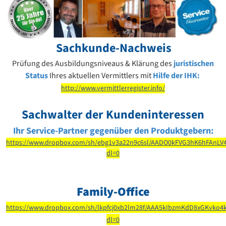
Sachkunde-Nachweis
Prüfung des Ausbildungsniveaus
& Klärung des
juristischen
Status
Ihres aktuellen Vermittlers mit
Hilfe der IHK
:
http://www.vermittlerregister.info/
Sachwalter der Kundeninteressen
Ihr Service-Partner
gegenüber den Produktgebern:
https://www.dropbox.com/sh/ebg1v3a22n9c6sl/AADO0kFVG3hK6hFAnLV
dl=0
Family-Office
https://www.dropbox.com/sh/lkpfcj0xb2lm28f/AAA5kIbzmKdD8xGKvko4
dl=0