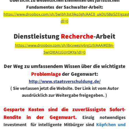
Übersicht zu wesentlichen Elementen des juristischen
Fundamentes
der Sachwalter-Arbeit:
https://www.dropbox.com/sh/5wlbh3st3jkq3gh/AAC0_ukDUSBpSZEIgzas
dl=0
Dienstleistung
Recherche
-Arbeit
https://www.dropbox.com/sh/ibcvweziv6rg1z9/AAAIKEBn-
5wIQXtAI1GUrOKYa?dl=0
Der Weg zu umfassendem Wissen über die wichtigste
Problemlage
der Gegenwart:
http://www.staatsverschuldung.de/
( Sie verlassen jetzt die Website. Der Link ist vom Autor
ausdrücklich zur Weitergabe freigegeben. )
Gesparte Kosten sind die zuverlässigste Sofort-
Rendite in der Gegenwart.
Einzig notwendiges
Investment für intelligente Mitbürger sind
Köpfchen
und