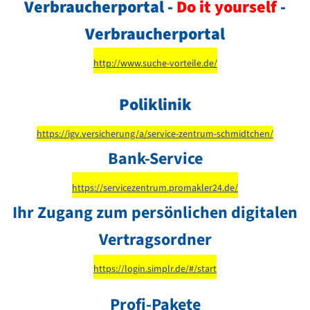
Verbraucherportal -
Do it yourself
-
Verbraucherportal
http://www.suche-vorteile.de/
Poliklinik
https://igv.versicherung/a/service-zentrum-schmidtchen/
Bank-Service
https://servicezentrum.promakler24.de/
Ihr Zugang zum persönlichen digitalen
Vertragsordner
https://login.simplr.de/#/start
Profi-Pakete