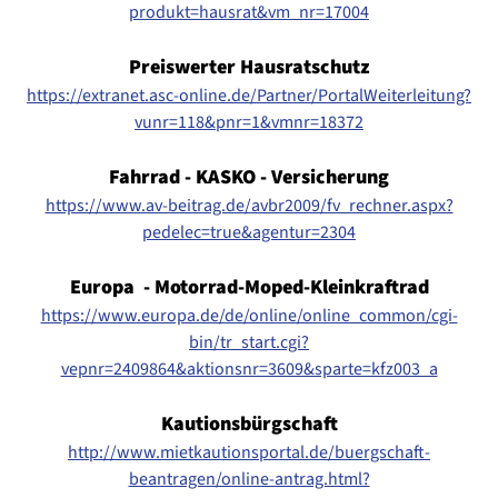
produkt=hausrat&vm_nr=17004
Preiswerter Hausratschutz
https://extranet.asc-online.de/Partner/PortalWeiterleitung?
vunr=118&pnr=1&vmnr=18372
Fahrrad - KASKO - Versicherung
https://www.av-beitrag.de/avbr2009/fv_rechner.aspx?
pedelec=true&agentur=2304
Europa - Motorrad-Moped-Kleinkraftrad
https://www.europa.de/de/online/online_common/cgi-
bin/tr_start.cgi?
vepnr=2409864&aktionsnr=3609&sparte=kfz003_a
Kautionsbürgschaft
http://www.mietkautionsportal.de/buergschaft-
beantragen/online-antrag.html?