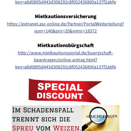
key=a8d0895d443d308292c8f052436800a137f2abfe
Mietkautionsversicherung
https://extranet.asc-online.de/Partner/PortalWeiterleitung?
vunr=140&pnr=20&vmnr=18372
Mietkautionsbürgschaft
http://www.mietkautionsportal.de/buergschaft-
beantragen/online-antrag.html?
key=a8d0895d443d308292c8f052436800a137f2abfe