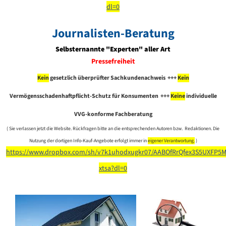
dl=0
Journalisten-Beratung
Selbsternannte "Experten" aller Art
Pressefreiheit
Kein
gesetzlich überprüfter Sachkundenachweis +++
Kein
Vermögensschadenhaftpflicht-Schutz für Konsumenten +++
Keine
individuelle
VVG-konforme Fachberatung
( Sie verlassen jetzt die Website. Rückfragen bitte an die entsprechenden Autoren bzw. Redaktionen. Die
Nutzung der dortigen Info-Kauf-Angebote erfolgt immer in
eigener Verantwortung.
)
https://www.dropbox.com/sh/v7k1uhodxugkr07/AABOfRrQfex3S5UXFP5M
xtsa?dl=0