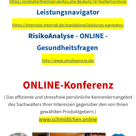
https://onlinetarifrechner.janitos.she.de/eum/?a=lpofjqmzvmvav
Leistungsnavigator
https://intervisio.interrisk.de/standalone/leistungs-navigator/
RisikoAnalyse
- ONLINE -
Gesundheitsfragen
http://www.versdiagnose.de/
ONLINE-Konferenz
( Das effiziente und stressfreie persönliche Kennenlernangebot
des Sachwalters Ihrer Interessen gegenüber den von Ihnen
gewählten Produktgebern )
www.schmidtchen.online