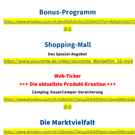
Bonus-Programm
https://www.dropbox.com/sh/0mhfcdyby5o12lt/AACH7Unyfolio6j1jg31T
dl=0
Shopping-Mall
Das Spezial-Angebot
https://www.plusrente.de/video/plusrente_Werbefilm_SD.mp4
Web-Ticker
+++ Die aktuellste Produkt-Kreation +++
Camping-DauerCamper-Versicherung
https://www.dropbox.com/sh/nldon0o72qssu0l/AAD9gmcUaxxx5NEnezbj
dl=0
Die Marktvielfalt
https://www.dropbox.com/sh/nldon0o72qssu0l/AAD9gmcUaxxx5NEnezbj