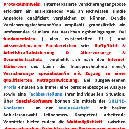
Protokollhinweis:
Internetbasierte Versicherungsangebote
erfordern ein ausreichendes Maß an Fachwissen, umdie
Angebote qualifiziert vergleichen zu können. Der/die
Versicherungsfachmann/frau empfiehlt grundsätzlich ein
umfassendes Studium der Versicherungsbedingungen. Bei
fundamentalen
( also existenziellen !!! ) und
wissensintensiven Fachbereichen
wie:
Haftpflicht &
Arbeitskraftabsicherung & Altersvorsorge &
Gesundheitsschutz
empfiehlt sich nach den
Internet-
Stöbereien
des Laien die Inanspruchnahme eines/r
Versicherungs- spezialisten/in mit Zugang zu einer
qualifizierten Antragsabwicklung
. Bei ausgewiesenen
Profis
erhalten Sie immer eine personenbezogene Analyse
sowie eine
Fachbeurteilung
Ihrer individuellen Situation.
Über
Spezial-Software
können Sie mittels der
ONLINE-
Konferenz
an der
Analyse-Arbeit
mit breiter
Anbieterauswahl
teilnehmen. Kompetent arbeitende
Vermittler bieten zudem die
Wahlmöglichkeit
zwischen
Honorarberatung & der klassischen Kostenverrechnung im