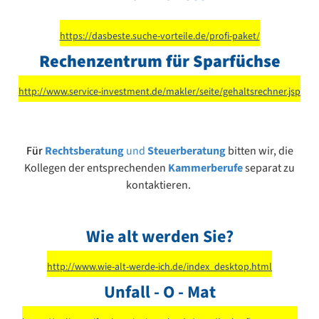
https://dasbeste.suche-vorteile.de/profi-paket/
Rechenzentrum für Sparfüchse
http://www.service-investment.de/makler/seite/gehaltsrechner.jsp
Für
Rechtsberatung
und
Steuerberatung
bitten wir, die
Kollegen der entsprechenden
Kammerberufe
separat zu
kontaktieren.
Wie alt werden Sie?
http://www.wie-alt-werde-ich.de/index_desktop.html
Unfall - O - Mat